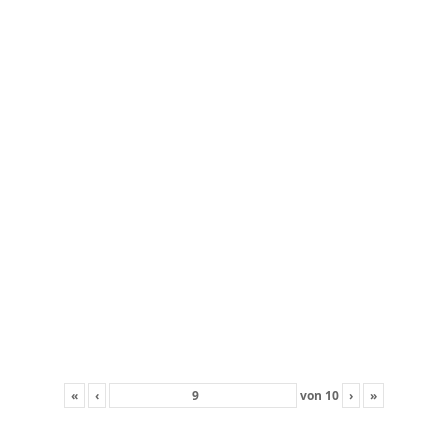
«
‹
von
10
›
»