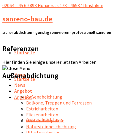
02064 – 45 69 898
Hünxerstr. 178 - 46537 Dinslaken
sanreno-bau.de
sicher abdichten - günstig renovieren -professionell sanieren
Referenzen
Startseite
Hier finden Sie einige unserer letzten Arbeiten:
Außenabdichtung
News
Startseite
News
Angebot
Außenabdichtung
Angebot
Balkone, Treppen und Terrassen
Estricharbeiten
Fliesenarbeiten
Außenabdichtung
Horizontalsperren
Natursteinbeschichtung
Pflasterarbeiten