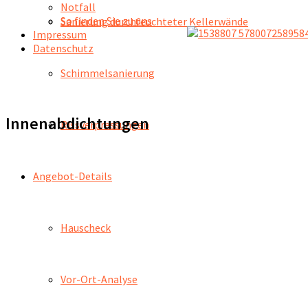
Notfall
So finden Sie zu uns
Sanierung durchfeuchteter Kellerwände
Impressum
Datenschutz
Schimmelsanierung
Innenabdichtungen
Rissverpressungen
Angebot-Details
Hauscheck
Vor-Ort-Analyse