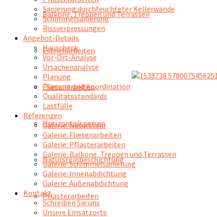
Sanierung durchfeuchteter Kellerwände
Balkone, Treppen und Terrassen
Schimmelsanierung
Rissverpressungen
Angebot-Details
Hauscheck
Estricharbeiten
Vor-Ort-Analyse
Ursachenanalyse
Planung
Planung und Koordination
Fliesenarbeiten
Qualitätsstandards
Lastfälle
Referenzen
Horizontalsperren
Galerie: Naturstein
Galerie: Fliesenarbeiten
Galerie: Pflasterarbeiten
Galerie: Balkone, Treppen und Terrassen
Natursteinbeschichtung
Galerie: Schimmelsanierung
Galerie: Innenabdichtung
Galerie: Außenabdichtung
Kontakt
Pflasterarbeiten
Schreiben Sie uns
Unsere Einsatzorte