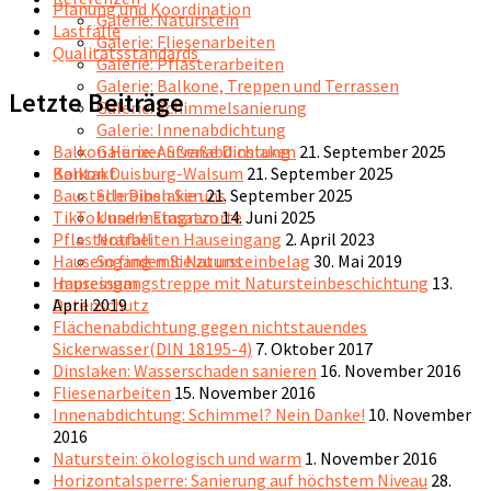
Planung und Koordination
Galerie: Naturstein
Lastfälle
Galerie: Fliesenarbeiten
Qualitätsstandards
Galerie: Pflasterarbeiten
Galerie: Balkone, Treppen und Terrassen
Letzte Beiträge
Galerie: Schimmelsanierung
Galerie: Innenabdichtung
Galerie: Außenabdichtung
Balkon Hünxer Straße Dinslaken
21. September 2025
Kontakt
Balkon Duisburg-Walsum
21. September 2025
Schreiben Sie uns
Baustelle Dinslaken
21. September 2025
Unsere Einsatzorte
TikTok und Instagram
14. Juni 2025
Notfall
Pflasterarbeiten Hauseingang
2. April 2023
So finden Sie zu uns
Hauseingang mit Natursteinbelag
30. Mai 2019
Impressum
Hauseingangstreppe mit Natursteinbeschichtung
13.
Datenschutz
April 2019
Flächenabdichtung gegen nichtstauendes
Sickerwasser(DIN 18195-4)
7. Oktober 2017
Dinslaken: Wasserschaden sanieren
16. November 2016
Fliesenarbeiten
15. November 2016
Innenabdichtung: Schimmel? Nein Danke!
10. November
2016
Naturstein: ökologisch und warm
1. November 2016
Horizontalsperre: Sanierung auf höchstem Niveau
28.