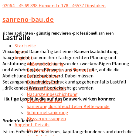
02064 – 45 69 898
Hünxerstr. 178 - 46537 Dinslaken
sanreno-bau.de
sicher abdichten - günstig renovieren -professionell sanieren
Lastfälle
Startseite
Wirkung und Dauerhaftigkeit einer Bauwerksabdichtung
News
hängen nicht nur von ihrer fachgerechten Planung und
Angebot
Ausführung ab, sondern auch von der zweckmäßigen Planung
Außenabdichtung
und Ausführung des Bauwerks uns seiner Teile, auf die die
Balkone, Treppen und Terrassen
Abdichtung aufgebracht wird. Dabei müssen
Estricharbeiten
Setzungsunterscheide, Erdruck und gegebenenfalls Lastfall
Fliesenarbeiten
„drückendes Wasser“ berücksichtigt werden.
Horizontalsperren
Natursteinbeschichtung
Häufige Lastfälle die auf das Bauwerk wirken können:
Pflasterarbeiten
Sanierung durchfeuchteter Kellerwände
Schimmelsanierung
Rissverpressungen
Bodenfeuchte
Angebot-Details
Hauscheck
Ist im Erdreich vorhandenes, kapillar gebundenes und durch die