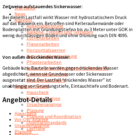
Zeitweise aufstauendes Sickerwasser:
Startseite
News
Bei diesem Lastfall wirkt Wasser mit hydrostatischem Druck
Angebot
auf das Bauwerk ein. Betroffen sind Kelleraußenwände oder
Außenabdichtung
Bodenplatten mit Gründungstiefen bis zu 3 Meter unter GOK in
Balkone, Treppen und Terrassen
wenig durchlässigen Böden und ohne Drünung nach DIN 4095.
Estricharbeiten
Fliesenarbeiten
Horizontalsperren
Natursteinbeschichtung
Von außen drücckendes Wasser:
Pflasterarbeiten
Gebäude bzw. Bauteile werden gegen drückendes Wasser
Sanierung durchfeuchteter Kellerwände
abgedichtet, wenn sie Grundwasser oder Sickerwasser
Schimmelsanierung
ausgesetzt sind. Der Lastfall “drückendes Wasser” ist
Rissverpressungen
unabhängig von Gründungstiefe, Eintauchtiefe und Bodenart.
Angebot-Details
Hauscheck
Angebot-Details
Vor-Ort-Analyse
Ursachenanalyse
Planung
Hauscheck
Planung und Koordination
Vor-Ort-Analyse
Qualitätsstandards
Ursachenanalyse
Lastfälle
Planung
Referenzen