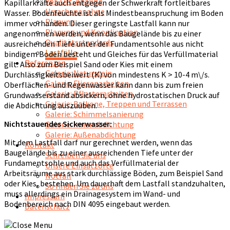
Vor-Ort-Analyse
Kapillarkräfte auch entgegen der Schwerkraft fortleitbares
Ursachenanalyse
Wasser. Bodenfeuchte ist als Mindestbeanspruchung im Boden
Planung
immer vorhanden. Dieser geringste Lastfall kann nur
Planung und Koordination
angenommen werden, wenn das Baugelände bis zu einer
Qualitätsstandards
ausreichenden Tiefe unter der Fundamentsohle aus nicht
Lastfälle
bindigem Boden besteht und Gleiches für das Verfüllmaterial
Referenzen
gilt: Also zum Beispiel Sand oder Kies mit einem
Galerie: Naturstein
Durchlässigkeitsbeiwert (K) von mindestens K > 10-4 m\/s.
Galerie: Fliesenarbeiten
Oberflächen- und Regenwasser kann dann bis zum freien
Galerie: Pflasterarbeiten
Grundwasserstand absickern, ohne hydrostatischen Druck auf
Galerie: Balkone, Treppen und Terrassen
die Abdichtung auszuüben.
Galerie: Schimmelsanierung
Nichtstauendes Sickerwasser:
Galerie: Innenabdichtung
Galerie: Außenabdichtung
Mit dem Lastfall darf nur gerechnet werden, wenn das
Kontakt
Baugelände bis zu einer ausreichenden Tiefe unter der
Schreiben Sie uns
Fundamentsohle und auch das Verfüllmaterial der
Unsere Einsatzorte
Arbeitsräume aus stark durchlässige Böden, zum Beispiel Sand
Notfall
oder Kies, bestehen. Um dauerhaft dem Lastfall standzuhalten,
So finden Sie zu uns
muss allerdings ein Drainagesystem im Wand- und
Impressum
Bodenbereich nach DIN 4095 eingebaut werden.
Datenschutz