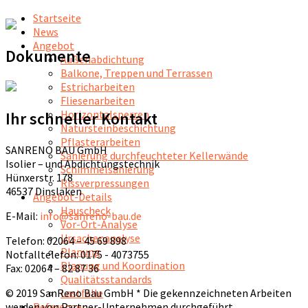
Startseite
News
Angebot
Dokumente
Außenabdichtung
Balkone, Treppen und Terrassen
Estricharbeiten
Fliesenarbeiten
Horizontalsperren
Ihr schneller Kontakt
Natursteinbeschichtung
Pflasterarbeiten
SANRENO BAU GmbH
Sanierung durchfeuchteter Kellerwände
Isolier – und Abdichtungstechnik
Schimmelsanierung
Hünxerstr. 178
Rissverpressungen
46537 Dinslaken
Angebot-Details
Hauscheck
E-Mail:
info@sanreno-bau.de
Vor-Ort-Analyse
Ursachenanalyse
Telefon: 02064 – 45 69 898
Planung
Notfalltelefon: 0175 - 4073755
Planung und Koordination
Fax: 02064 – 82 87 36
Qualitätsstandards
© 2019 SanReno Bau GmbH * Die gekennzeichneten Arbeiten
Lastfälle
werden von Partner-Unternehmen durchgeführt.
Referenzen