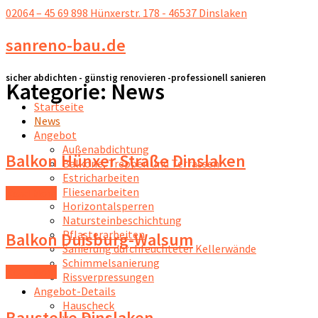
02064 – 45 69 898
Hünxerstr. 178 - 46537 Dinslaken
sanreno-bau.de
sicher abdichten - günstig renovieren -professionell sanieren
Kategorie: News
Startseite
News
Angebot
Außenabdichtung
Balkon Hünxer Straße Dinslaken
Balkone, Treppen und Terrassen
Estricharbeiten
Fliesenarbeiten
Read More
Horizontalsperren
Natursteinbeschichtung
Pflasterarbeiten
Balkon Duisburg-Walsum
Sanierung durchfeuchteter Kellerwände
Schimmelsanierung
Read More
Rissverpressungen
Angebot-Details
Hauscheck
Baustelle Dinslaken