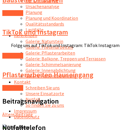
Vor-Ort-Analyse
Ursachenanalyse
Planung
Read More
Planung und Koordination
Qualitätsstandards
Lastfälle
TikTok und Instagram
Referenzen
Galerie: Naturstein
Folge uns auf TikTok und Instagram: TikTok Instagram
Galerie: Fliesenarbeiten
Galerie: Pflasterarbeiten
Read More
Galerie: Balkone, Treppen und Terrassen
Galerie: Schimmelsanierung
Galerie: Innenabdichtung
Pflasterarbeiten Hauseingang
Galerie: Außenabdichtung
Kontakt
Schreiben Sie uns
Read More
Unsere Einsatzorte
Notfall
Beitragsnavigation
So finden Sie zu uns
Impressum
Ältere Beiträge
Datenschutz
Notfalltelefon