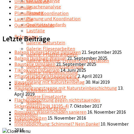
Vor-Ort-Analyse
Ursachenanalyse
Ursachenanalyse
Planung
Planung
Planung und Koordination
Planung und Koordination
Lastfälle
Qualitätsstandards
Qualitätsstandards
Lastfälle
Referenzen
Letzte Beiträge
Galerie: Naturstein
Galerie: Fliesenarbeiten
Balkon Hünxer Straße Dinslaken
21. September 2025
Galerie: Pflasterarbeiten
Balkon Duisburg-Walsum
21. September 2025
Galerie: Balkone, Treppen und Terrassen
Baustelle Dinslaken
21. September 2025
Galerie: Schimmelsanierung
TikTok und Instagram
14. Juni 2025
Galerie: Innenabdichtung
Pflasterarbeiten Hauseingang
2. April 2023
Galerie: Außenabdichtung
Hauseingang mit Natursteinbelag
30. Mai 2019
Kontakt
Hauseingangstreppe mit Natursteinbeschichtung
13.
Schreiben Sie uns
April 2019
Unsere Einsatzorte
Flächenabdichtung gegen nichtstauendes
Notfall
Sickerwasser(DIN 18195-4)
7. Oktober 2017
So finden Sie zu uns
Dinslaken: Wasserschaden sanieren
16. November 2016
Impressum
Fliesenarbeiten
15. November 2016
Datenschutz
Innenabdichtung: Schimmel? Nein Danke!
10. November
2016