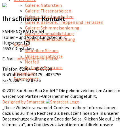
Galerie: Naturstein
Galerie: Fliesenarbeiten
Galerie: Pflasterarbeiten
Ihr schneller Kontakt
Galerie: Balkone, Treppen und Terrassen
Galerie: Schimmelsanierung
SANRENO BAU GmbH
Galerie: Innenabdichtung
Isolier – und Abdichtungstechnik
Galerie: Außenabdichtung
Hünxerstr. 178
Kontakt
46537 Dinslaken
Schreiben Sie uns
Unsere Einsatzorte
E-Mail:
info@sanreno-bau.de
Notfall
So finden Sie zu uns
Telefon: 02064 – 45 69 898
Impressum
Notfalltelefon: 0175 - 4073755
Datenschutz
Fax: 02064 – 82 87 36
© 2019 SanReno Bau GmbH * Die gekennzeichneten Arbeiten
werden von Partner-Unternehmen durchgeführt.
Designed by Smartcat
„Diese Website verwendet Cookies – nähere Informationen
dazu und zu Ihren Rechten als Benutzer finden Sie in unserer
Datenschutzerklärung am Ende der Seite. Klicken Sie auf „Ich
stimme zu“, um Cookies zu akzeptieren und direkt unsere