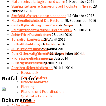
Naturstein: ökologisch und warm
1. November 2016
Startseite
Horizontalsperre: Sanierung auf höchstem Niveau
28.
News
Oktober 2016
Angebot
Notfall? Wassereinbruch beheben
14. Oktober 2016
Außenabdichtung
Flächenabdichtung: Die Rettung
29. September 2016
Balkone, Treppen und Terrassen
Gartengestaltung: Ihre Oase
29. August 2016
Estricharbeiten
Pflasterarbeiten: Sicher und attraktiv
29. Juli 2016
Fliesenarbeiten
Schimmel/Putzarbeiten
27. Juni 2016
Horizontalsperren
Terrassensanierung
27. April 2016
Natursteinbeschichtung
Kellerabdichtung
31. Januar 2016
Pflasterarbeiten
Außenabdichtung
23. Januar 2016
Sanierung durchfeuchteter Kellerwände
Den Keller voll Wasser?
20. September 2014
Schimmelsanierung
Professionell sanieren
20. Juli 2014
Rissverpressungen
Günstig renovieren
20. Juli 2014
Angebot-Details
Rundum sicher Abdichten
20. Juli 2014
Hauscheck
Vor-Ort-Analyse
Notfalltelefon
Ursachenanalyse
Planung
Planung und Koordination
Qualitätsstandards
Dokumente
Lastfälle
Referenzen