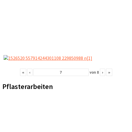
«
‹
von
8
›
»
Pflasterarbeiten