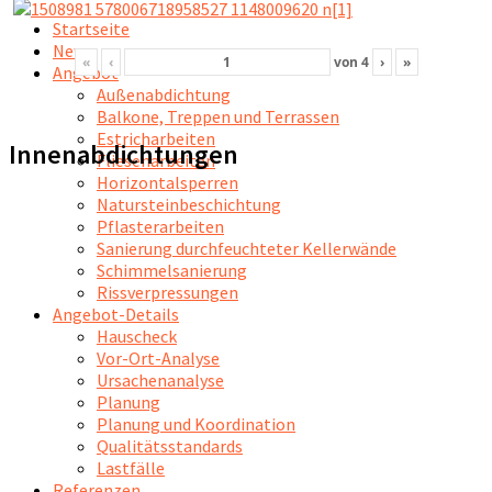
Startseite
News
«
‹
von
4
›
»
Angebot
Außenabdichtung
Balkone, Treppen und Terrassen
Estricharbeiten
Innenabdichtungen
Fliesenarbeiten
Horizontalsperren
Natursteinbeschichtung
Pflasterarbeiten
Sanierung durchfeuchteter Kellerwände
Schimmelsanierung
Rissverpressungen
Angebot-Details
Hauscheck
Vor-Ort-Analyse
Ursachenanalyse
Planung
Planung und Koordination
Qualitätsstandards
Lastfälle
Referenzen