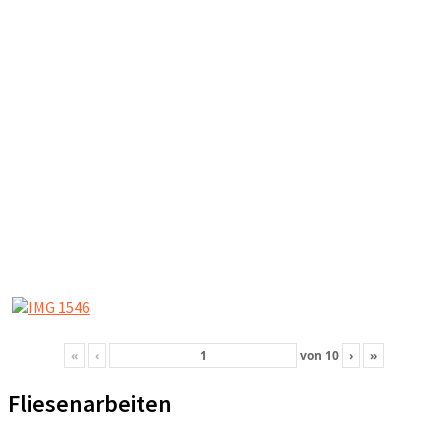
«
‹
von
10
›
»
Fliesenarbeiten