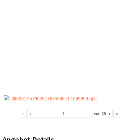
«
‹
von
25
›
»
Angebot-Details