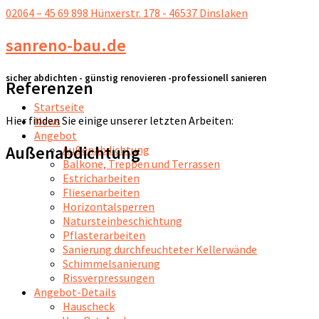
02064 – 45 69 898
Hünxerstr. 178 - 46537 Dinslaken
sanreno-bau.de
sicher abdichten - günstig renovieren -professionell sanieren
Referenzen
Startseite
Hier finden Sie einige unserer letzten Arbeiten:
News
Angebot
Außenabdichtung
Außenabdichtung
Balkone, Treppen und Terrassen
Estricharbeiten
Fliesenarbeiten
Horizontalsperren
Natursteinbeschichtung
Pflasterarbeiten
Sanierung durchfeuchteter Kellerwände
Schimmelsanierung
Rissverpressungen
Angebot-Details
Hauscheck