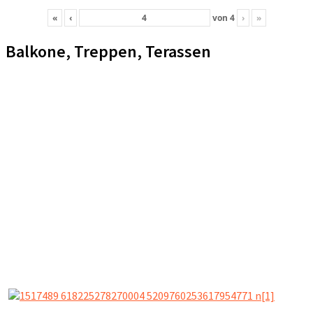
«
‹
von
4
›
»
Balkone, Treppen, Terassen