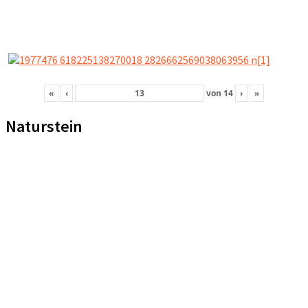
«
‹
von
14
›
»
Naturstein