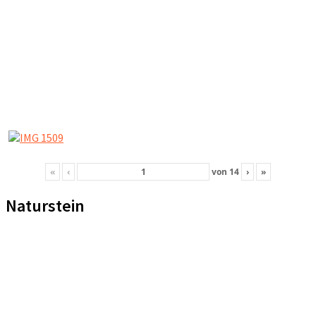
«
‹
von
14
›
»
Naturstein