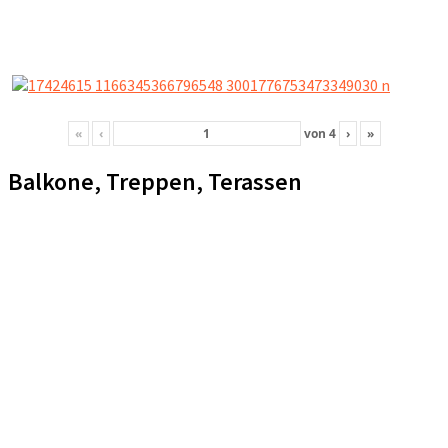
«
‹
von
4
›
»
Balkone, Treppen, Terassen