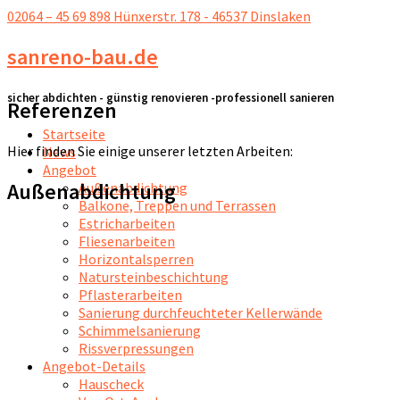
02064 – 45 69 898
Hünxerstr. 178 - 46537 Dinslaken
sanreno-bau.de
sicher abdichten - günstig renovieren -professionell sanieren
Referenzen
Startseite
Hier finden Sie einige unserer letzten Arbeiten:
News
Angebot
Außenabdichtung
Außenabdichtung
Balkone, Treppen und Terrassen
Estricharbeiten
Fliesenarbeiten
Horizontalsperren
Natursteinbeschichtung
Pflasterarbeiten
Sanierung durchfeuchteter Kellerwände
Schimmelsanierung
Rissverpressungen
Angebot-Details
Hauscheck