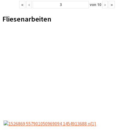
«
‹
von
10
›
»
Fliesenarbeiten