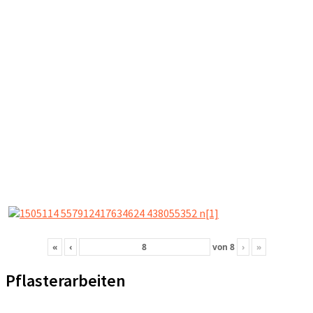
«
‹
von
8
›
»
Pflasterarbeiten