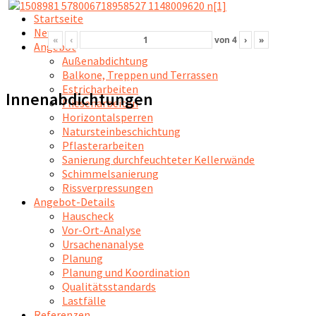
Startseite
News
«
‹
von
4
›
»
Angebot
Außenabdichtung
Balkone, Treppen und Terrassen
Estricharbeiten
Innenabdichtungen
Fliesenarbeiten
Horizontalsperren
Natursteinbeschichtung
Pflasterarbeiten
Sanierung durchfeuchteter Kellerwände
Schimmelsanierung
Rissverpressungen
Angebot-Details
Hauscheck
Vor-Ort-Analyse
Ursachenanalyse
Planung
Planung und Koordination
Qualitätsstandards
Lastfälle
Referenzen