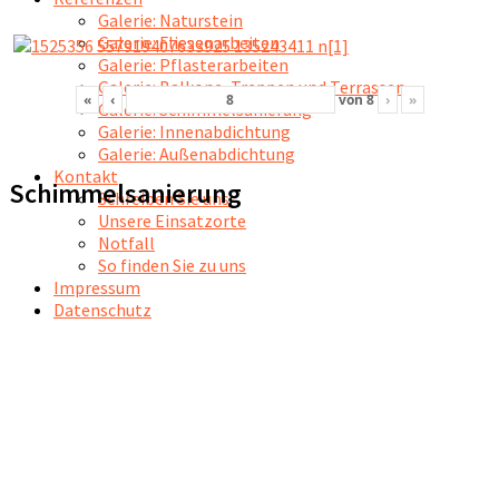
Galerie: Naturstein
Galerie: Fliesenarbeiten
Galerie: Pflasterarbeiten
Galerie: Balkone, Treppen und Terrassen
«
‹
von
8
›
»
Galerie: Schimmelsanierung
Galerie: Innenabdichtung
Galerie: Außenabdichtung
Kontakt
Schimmelsanierung
Schreiben Sie uns
Unsere Einsatzorte
Notfall
So finden Sie zu uns
Impressum
Datenschutz