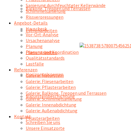
Sanierung durchfeuchteter Kellerwände
Balkone, Treppen und Terrassen
Schimmelsanierung
Rissverpressungen
Angebot-Details
Hauscheck
Estricharbeiten
Vor-Ort-Analyse
Ursachenanalyse
Planung
Planung und Koordination
Fliesenarbeiten
Qualitätsstandards
Lastfälle
Referenzen
Horizontalsperren
Galerie: Naturstein
Galerie: Fliesenarbeiten
Galerie: Pflasterarbeiten
Galerie: Balkone, Treppen und Terrassen
Natursteinbeschichtung
Galerie: Schimmelsanierung
Galerie: Innenabdichtung
Galerie: Außenabdichtung
Kontakt
Pflasterarbeiten
Schreiben Sie uns
Unsere Einsatzorte