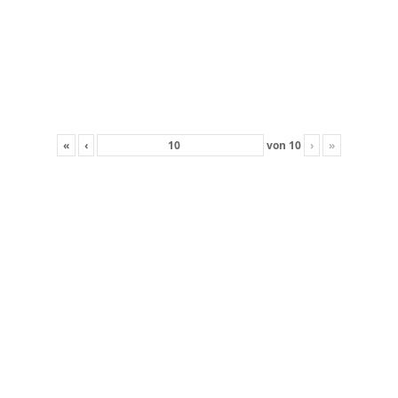
«
‹
von
10
›
»