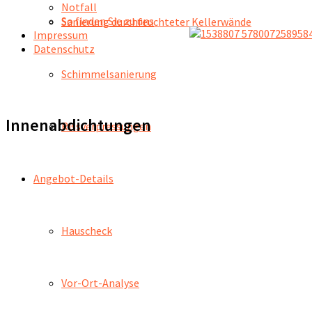
Notfall
So finden Sie zu uns
Sanierung durchfeuchteter Kellerwände
Impressum
Datenschutz
Schimmelsanierung
Innenabdichtungen
Rissverpressungen
Angebot-Details
Hauscheck
Vor-Ort-Analyse