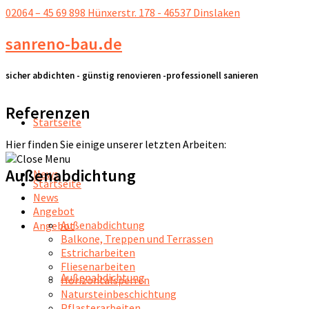
02064 – 45 69 898
Hünxerstr. 178 - 46537 Dinslaken
sanreno-bau.de
sicher abdichten - günstig renovieren -professionell sanieren
Referenzen
Startseite
Hier finden Sie einige unserer letzten Arbeiten:
Außenabdichtung
News
Startseite
News
Angebot
Außenabdichtung
Angebot
Balkone, Treppen und Terrassen
Estricharbeiten
Fliesenarbeiten
Außenabdichtung
Horizontalsperren
Natursteinbeschichtung
Pflasterarbeiten