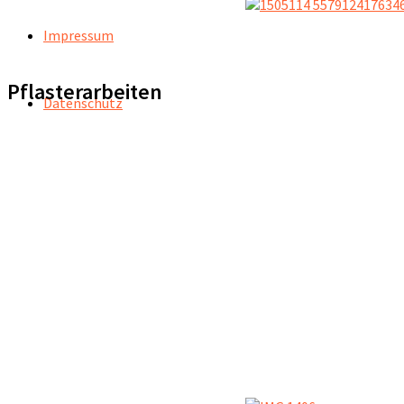
Impressum
Pflasterarbeiten
Datenschutz