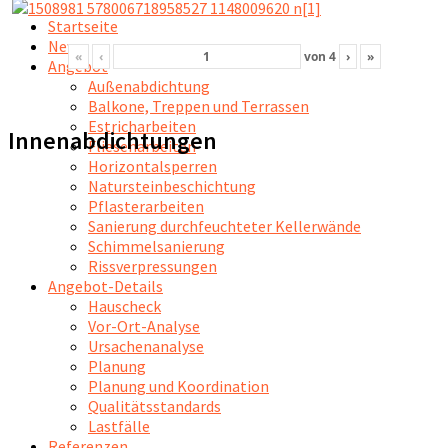
Startseite
News
«
‹
von
4
›
»
Angebot
Außenabdichtung
Balkone, Treppen und Terrassen
Estricharbeiten
Innenabdichtungen
Fliesenarbeiten
Horizontalsperren
Natursteinbeschichtung
Pflasterarbeiten
Sanierung durchfeuchteter Kellerwände
Schimmelsanierung
Rissverpressungen
Angebot-Details
Hauscheck
Vor-Ort-Analyse
Ursachenanalyse
Planung
Planung und Koordination
Qualitätsstandards
Lastfälle
Referenzen