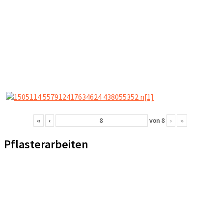
«
‹
von
8
›
»
Pflasterarbeiten