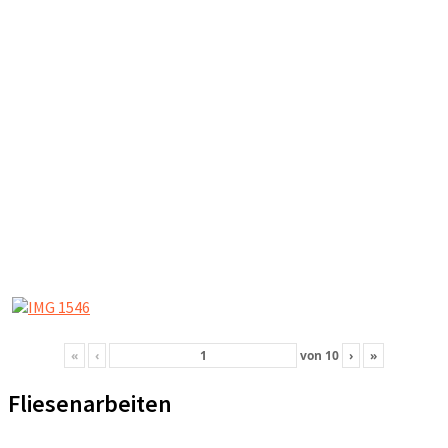
«
‹
von
10
›
»
Fliesenarbeiten