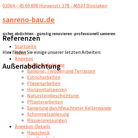
02064 – 45 69 898
Hünxerstr. 178 - 46537 Dinslaken
sanreno-bau.de
sicher abdichten - günstig renovieren -professionell sanieren
Referenzen
Startseite
Hier finden Sie einige unserer letzten Arbeiten:
News
Angebot
Außenabdichtung
Außenabdichtung
Balkone, Treppen und Terrassen
Estricharbeiten
Fliesenarbeiten
Horizontalsperren
Natursteinbeschichtung
Pflasterarbeiten
Sanierung durchfeuchteter Kellerwände
Schimmelsanierung
Rissverpressungen
Angebot-Details
Hauscheck