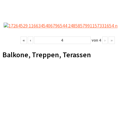
«
‹
von
4
›
»
Balkone, Treppen, Terassen