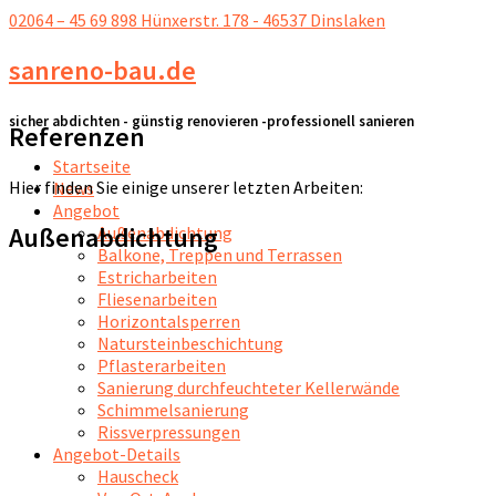
02064 – 45 69 898
Hünxerstr. 178 - 46537 Dinslaken
sanreno-bau.de
sicher abdichten - günstig renovieren -professionell sanieren
Referenzen
Startseite
Hier finden Sie einige unserer letzten Arbeiten:
News
Angebot
Außenabdichtung
Außenabdichtung
Balkone, Treppen und Terrassen
Estricharbeiten
Fliesenarbeiten
Horizontalsperren
Natursteinbeschichtung
Pflasterarbeiten
Sanierung durchfeuchteter Kellerwände
Schimmelsanierung
Rissverpressungen
Angebot-Details
Hauscheck