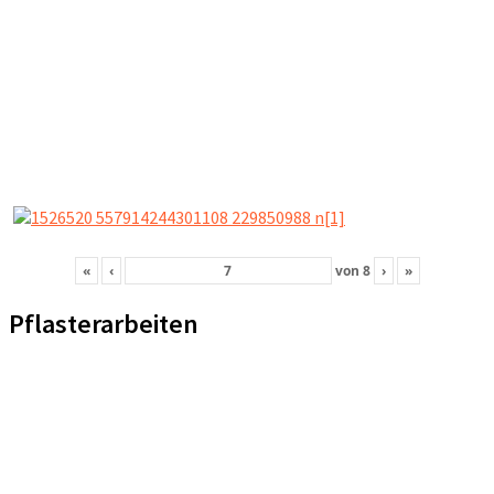
«
‹
von
8
›
»
Pflasterarbeiten