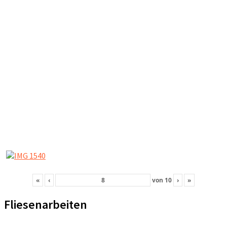
«
‹
von
10
›
»
Fliesenarbeiten