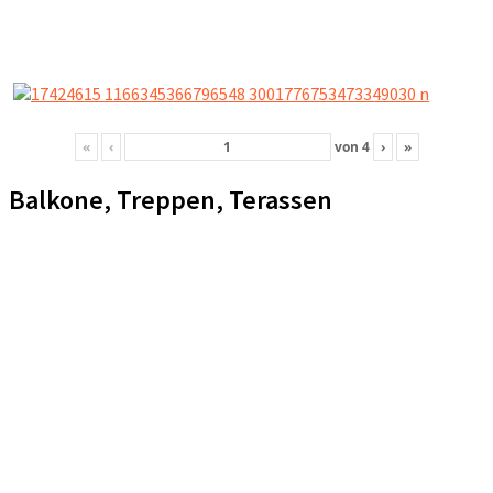
«
‹
von
4
›
»
Balkone, Treppen, Terassen