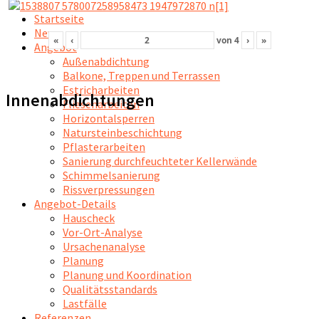
Startseite
News
«
‹
von
4
›
»
Angebot
Außenabdichtung
Balkone, Treppen und Terrassen
Estricharbeiten
Innenabdichtungen
Fliesenarbeiten
Horizontalsperren
Natursteinbeschichtung
Pflasterarbeiten
Sanierung durchfeuchteter Kellerwände
Schimmelsanierung
Rissverpressungen
Angebot-Details
Hauscheck
Vor-Ort-Analyse
Ursachenanalyse
Planung
Planung und Koordination
Qualitätsstandards
Lastfälle
Referenzen