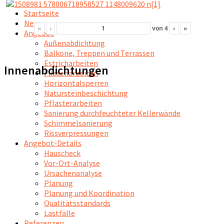
Startseite
News
«
‹
von
4
›
»
Angebot
Außenabdichtung
Balkone, Treppen und Terrassen
Estricharbeiten
Innenabdichtungen
Fliesenarbeiten
Horizontalsperren
Natursteinbeschichtung
Pflasterarbeiten
Sanierung durchfeuchteter Kellerwände
Schimmelsanierung
Rissverpressungen
Angebot-Details
Hauscheck
Vor-Ort-Analyse
Ursachenanalyse
Planung
Planung und Koordination
Qualitätsstandards
Lastfälle
Referenzen