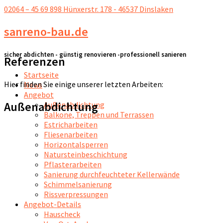
02064 – 45 69 898
Hünxerstr. 178 - 46537 Dinslaken
sanreno-bau.de
sicher abdichten - günstig renovieren -professionell sanieren
Referenzen
Startseite
Hier finden Sie einige unserer letzten Arbeiten:
News
Angebot
Außenabdichtung
Außenabdichtung
Balkone, Treppen und Terrassen
Estricharbeiten
Fliesenarbeiten
Horizontalsperren
Natursteinbeschichtung
Pflasterarbeiten
Sanierung durchfeuchteter Kellerwände
Schimmelsanierung
Rissverpressungen
Angebot-Details
Hauscheck