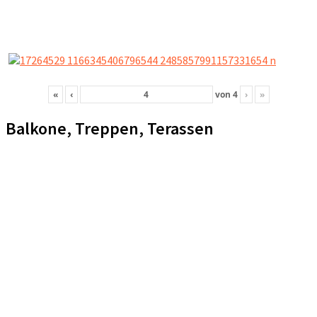
«
‹
von
4
›
»
Balkone, Treppen, Terassen