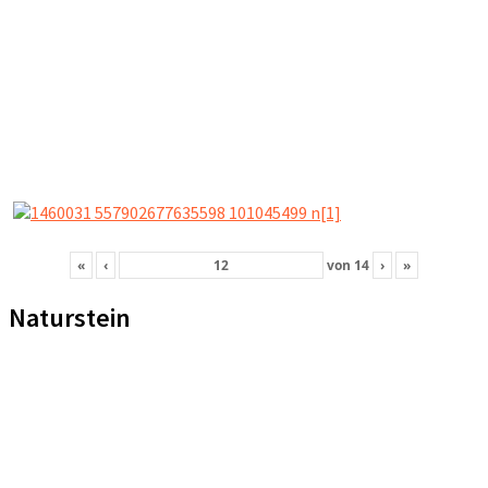
«
‹
von
14
›
»
Naturstein