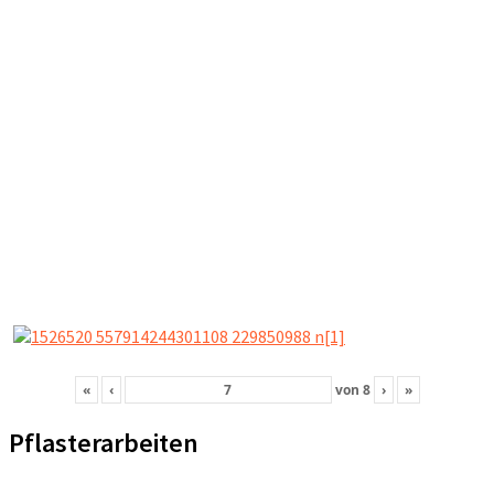
«
‹
von
8
›
»
Pflasterarbeiten