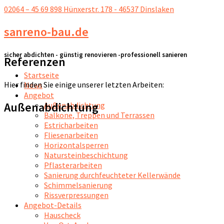
02064 – 45 69 898
Hünxerstr. 178 - 46537 Dinslaken
sanreno-bau.de
sicher abdichten - günstig renovieren -professionell sanieren
Referenzen
Startseite
Hier finden Sie einige unserer letzten Arbeiten:
News
Angebot
Außenabdichtung
Außenabdichtung
Balkone, Treppen und Terrassen
Estricharbeiten
Fliesenarbeiten
Horizontalsperren
Natursteinbeschichtung
Pflasterarbeiten
Sanierung durchfeuchteter Kellerwände
Schimmelsanierung
Rissverpressungen
Angebot-Details
Hauscheck