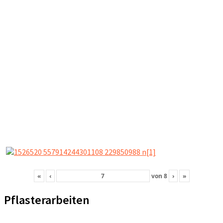
«
‹
von
8
›
»
Pflasterarbeiten