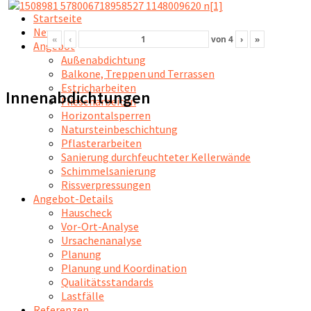
Startseite
News
«
‹
von
4
›
»
Angebot
Außenabdichtung
Balkone, Treppen und Terrassen
Estricharbeiten
Innenabdichtungen
Fliesenarbeiten
Horizontalsperren
Natursteinbeschichtung
Pflasterarbeiten
Sanierung durchfeuchteter Kellerwände
Schimmelsanierung
Rissverpressungen
Angebot-Details
Hauscheck
Vor-Ort-Analyse
Ursachenanalyse
Planung
Planung und Koordination
Qualitätsstandards
Lastfälle
Referenzen