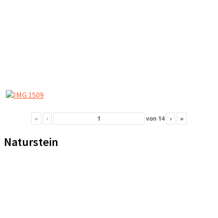
«
‹
von
14
›
»
Naturstein