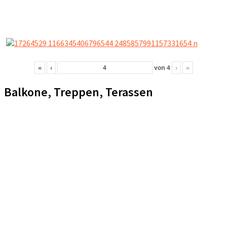
«
‹
von
4
›
»
Balkone, Treppen, Terassen