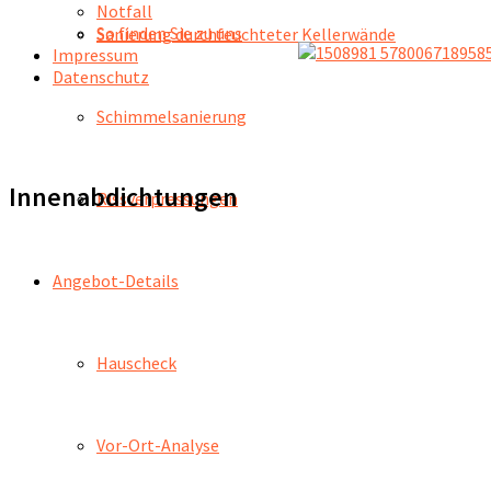
Notfall
So finden Sie zu uns
Sanierung durchfeuchteter Kellerwände
Impressum
Datenschutz
Schimmelsanierung
Innenabdichtungen
Rissverpressungen
Angebot-Details
Hauscheck
Vor-Ort-Analyse