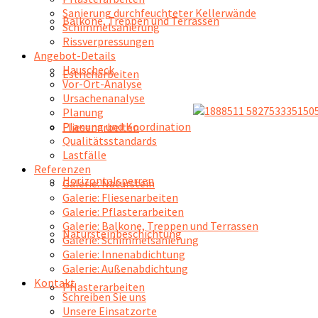
Sanierung durchfeuchteter Kellerwände
Balkone, Treppen und Terrassen
Schimmelsanierung
Rissverpressungen
Angebot-Details
Hauscheck
Estricharbeiten
Vor-Ort-Analyse
Ursachenanalyse
Planung
Planung und Koordination
Fliesenarbeiten
Qualitätsstandards
Lastfälle
Referenzen
Horizontalsperren
Galerie: Naturstein
Galerie: Fliesenarbeiten
Galerie: Pflasterarbeiten
Galerie: Balkone, Treppen und Terrassen
Natursteinbeschichtung
Galerie: Schimmelsanierung
Galerie: Innenabdichtung
Galerie: Außenabdichtung
Kontakt
Pflasterarbeiten
Schreiben Sie uns
Unsere Einsatzorte