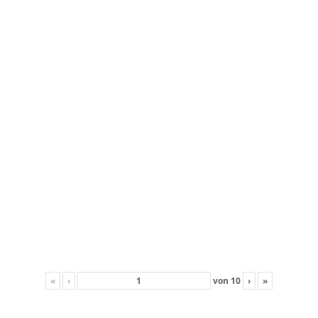
«
‹
von
10
›
»