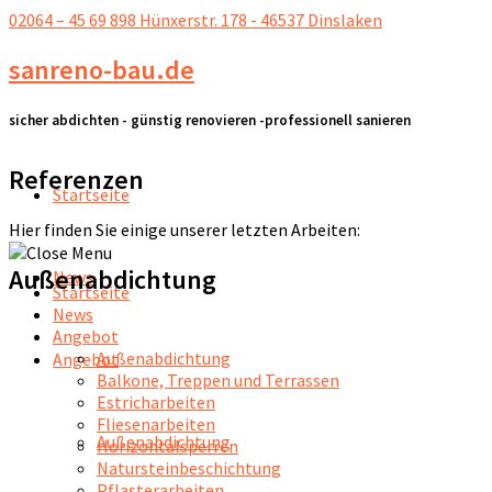
02064 – 45 69 898
Hünxerstr. 178 - 46537 Dinslaken
sanreno-bau.de
sicher abdichten - günstig renovieren -professionell sanieren
Referenzen
Startseite
Hier finden Sie einige unserer letzten Arbeiten:
Außenabdichtung
News
Startseite
News
Angebot
Außenabdichtung
Angebot
Balkone, Treppen und Terrassen
Estricharbeiten
Fliesenarbeiten
Außenabdichtung
Horizontalsperren
Natursteinbeschichtung
Pflasterarbeiten