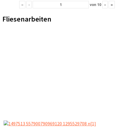
«
‹
von
10
›
»
Fliesenarbeiten