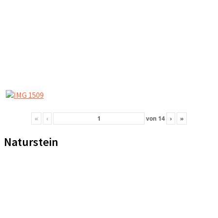
«
‹
von
14
›
»
Naturstein