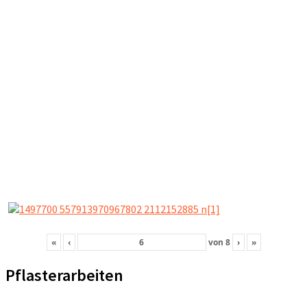
«
‹
von
8
›
»
Pflasterarbeiten