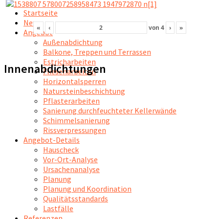
Startseite
News
«
‹
von
4
›
»
Angebot
Außenabdichtung
Balkone, Treppen und Terrassen
Estricharbeiten
Innenabdichtungen
Fliesenarbeiten
Horizontalsperren
Natursteinbeschichtung
Pflasterarbeiten
Sanierung durchfeuchteter Kellerwände
Schimmelsanierung
Rissverpressungen
Angebot-Details
Hauscheck
Vor-Ort-Analyse
Ursachenanalyse
Planung
Planung und Koordination
Qualitätsstandards
Lastfälle
Referenzen