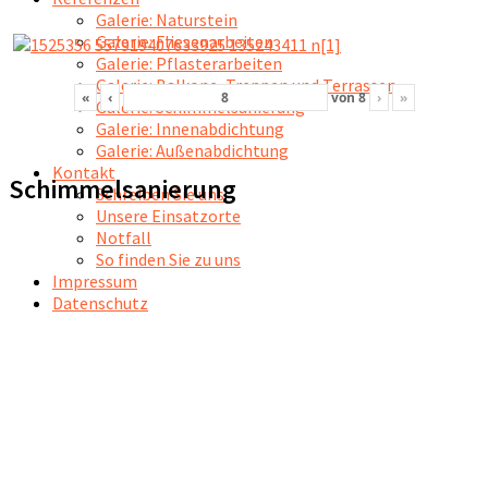
Galerie: Naturstein
Galerie: Fliesenarbeiten
Galerie: Pflasterarbeiten
Galerie: Balkone, Treppen und Terrassen
«
‹
von
8
›
»
Galerie: Schimmelsanierung
Galerie: Innenabdichtung
Galerie: Außenabdichtung
Kontakt
Schimmelsanierung
Schreiben Sie uns
Unsere Einsatzorte
Notfall
So finden Sie zu uns
Impressum
Datenschutz