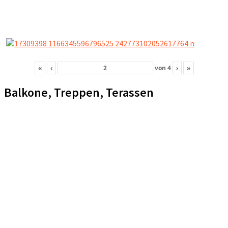
«
‹
von
4
›
»
Balkone, Treppen, Terassen