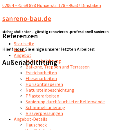
02064 – 45 69 898
Hünxerstr. 178 - 46537 Dinslaken
sanreno-bau.de
sicher abdichten - günstig renovieren -professionell sanieren
Referenzen
Startseite
Hier finden Sie einige unserer letzten Arbeiten:
News
Angebot
Außenabdichtung
Außenabdichtung
Balkone, Treppen und Terrassen
Estricharbeiten
Fliesenarbeiten
Horizontalsperren
Natursteinbeschichtung
Pflasterarbeiten
Sanierung durchfeuchteter Kellerwände
Schimmelsanierung
Rissverpressungen
Angebot-Details
Hauscheck