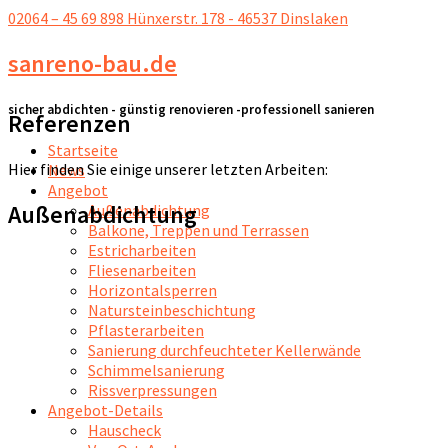
02064 – 45 69 898
Hünxerstr. 178 - 46537 Dinslaken
sanreno-bau.de
sicher abdichten - günstig renovieren -professionell sanieren
Referenzen
Startseite
Hier finden Sie einige unserer letzten Arbeiten:
News
Angebot
Außenabdichtung
Außenabdichtung
Balkone, Treppen und Terrassen
Estricharbeiten
Fliesenarbeiten
Horizontalsperren
Natursteinbeschichtung
Pflasterarbeiten
Sanierung durchfeuchteter Kellerwände
Schimmelsanierung
Rissverpressungen
Angebot-Details
Hauscheck