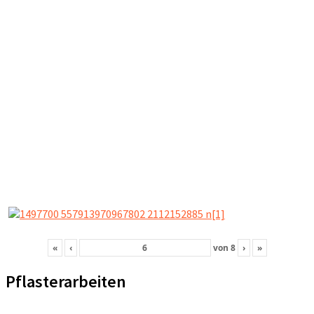
«
‹
von
8
›
»
Pflasterarbeiten