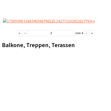
«
‹
von
4
›
»
Balkone, Treppen, Terassen