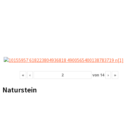
«
‹
von
14
›
»
Naturstein