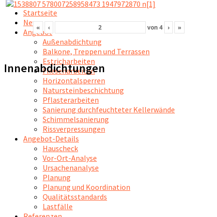
Startseite
News
«
‹
von
4
›
»
Angebot
Außenabdichtung
Balkone, Treppen und Terrassen
Estricharbeiten
Innenabdichtungen
Fliesenarbeiten
Horizontalsperren
Natursteinbeschichtung
Pflasterarbeiten
Sanierung durchfeuchteter Kellerwände
Schimmelsanierung
Rissverpressungen
Angebot-Details
Hauscheck
Vor-Ort-Analyse
Ursachenanalyse
Planung
Planung und Koordination
Qualitätsstandards
Lastfälle
Referenzen