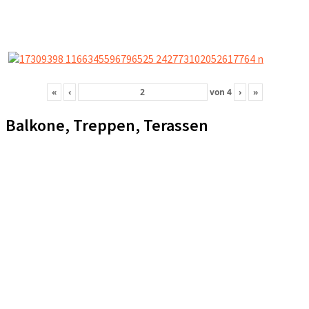
«
‹
von
4
›
»
Balkone, Treppen, Terassen