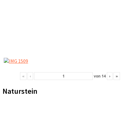
«
‹
von
14
›
»
Naturstein