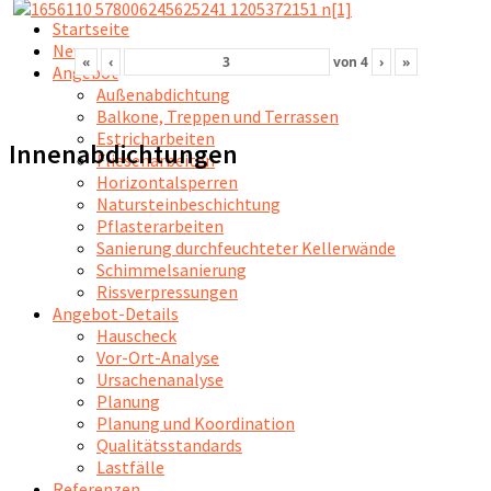
Startseite
News
«
‹
von
4
›
»
Angebot
Außenabdichtung
Balkone, Treppen und Terrassen
Estricharbeiten
Innenabdichtungen
Fliesenarbeiten
Horizontalsperren
Natursteinbeschichtung
Pflasterarbeiten
Sanierung durchfeuchteter Kellerwände
Schimmelsanierung
Rissverpressungen
Angebot-Details
Hauscheck
Vor-Ort-Analyse
Ursachenanalyse
Planung
Planung und Koordination
Qualitätsstandards
Lastfälle
Referenzen