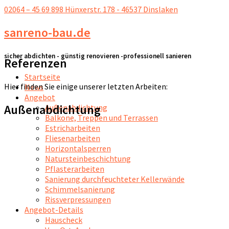
02064 – 45 69 898
Hünxerstr. 178 - 46537 Dinslaken
sanreno-bau.de
sicher abdichten - günstig renovieren -professionell sanieren
Referenzen
Startseite
Hier finden Sie einige unserer letzten Arbeiten:
News
Angebot
Außenabdichtung
Außenabdichtung
Balkone, Treppen und Terrassen
Estricharbeiten
Fliesenarbeiten
Horizontalsperren
Natursteinbeschichtung
Pflasterarbeiten
Sanierung durchfeuchteter Kellerwände
Schimmelsanierung
Rissverpressungen
Angebot-Details
Hauscheck