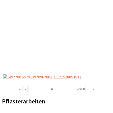
«
‹
von
8
›
»
Pflasterarbeiten