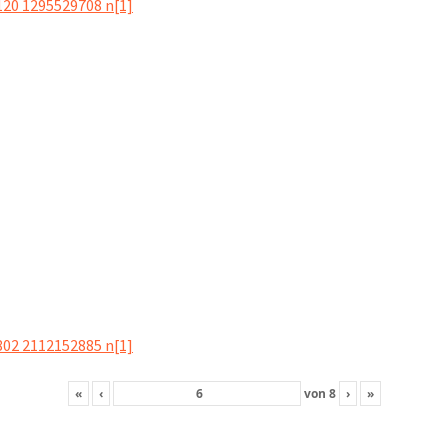
«
‹
von
8
›
»