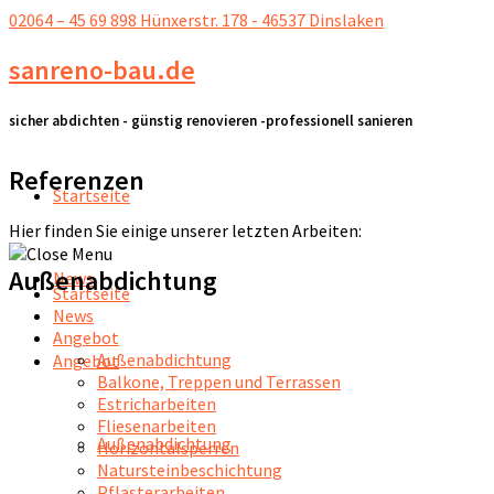
02064 – 45 69 898
Hünxerstr. 178 - 46537 Dinslaken
sanreno-bau.de
sicher abdichten - günstig renovieren -professionell sanieren
Referenzen
Startseite
Hier finden Sie einige unserer letzten Arbeiten:
Außenabdichtung
News
Startseite
News
Angebot
Außenabdichtung
Angebot
Balkone, Treppen und Terrassen
Estricharbeiten
Fliesenarbeiten
Außenabdichtung
Horizontalsperren
Natursteinbeschichtung
Pflasterarbeiten