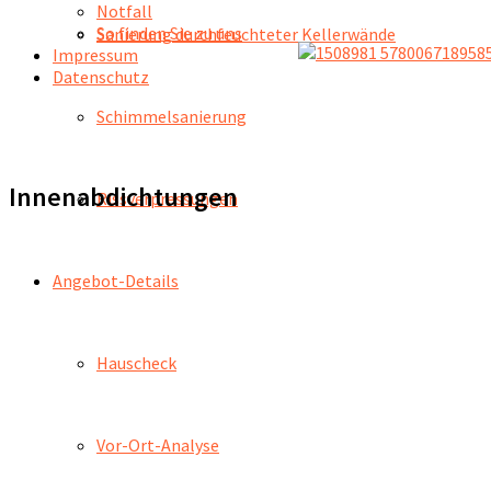
Notfall
So finden Sie zu uns
Sanierung durchfeuchteter Kellerwände
Impressum
Datenschutz
Schimmelsanierung
Innenabdichtungen
Rissverpressungen
Angebot-Details
Hauscheck
Vor-Ort-Analyse