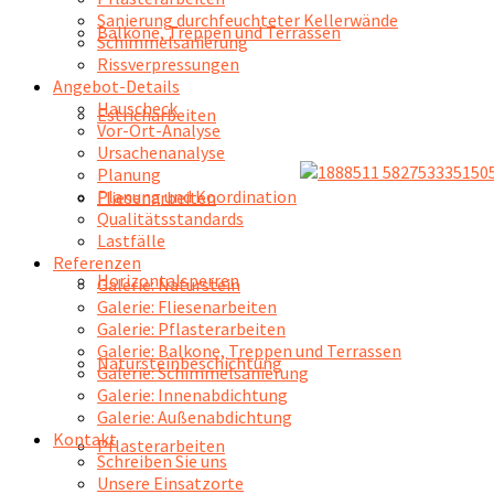
Sanierung durchfeuchteter Kellerwände
Balkone, Treppen und Terrassen
Schimmelsanierung
Rissverpressungen
Angebot-Details
Hauscheck
Estricharbeiten
Vor-Ort-Analyse
Ursachenanalyse
Planung
Planung und Koordination
Fliesenarbeiten
Qualitätsstandards
Lastfälle
Referenzen
Horizontalsperren
Galerie: Naturstein
Galerie: Fliesenarbeiten
Galerie: Pflasterarbeiten
Galerie: Balkone, Treppen und Terrassen
Natursteinbeschichtung
Galerie: Schimmelsanierung
Galerie: Innenabdichtung
Galerie: Außenabdichtung
Kontakt
Pflasterarbeiten
Schreiben Sie uns
Unsere Einsatzorte