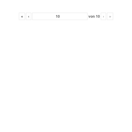
«
‹
von
10
›
»