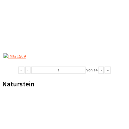
«
‹
von
14
›
»
Naturstein