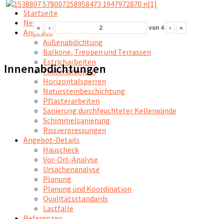
Startseite
News
«
‹
von
4
›
»
Angebot
Außenabdichtung
Balkone, Treppen und Terrassen
Estricharbeiten
Innenabdichtungen
Fliesenarbeiten
Horizontalsperren
Natursteinbeschichtung
Pflasterarbeiten
Sanierung durchfeuchteter Kellerwände
Schimmelsanierung
Rissverpressungen
Angebot-Details
Hauscheck
Vor-Ort-Analyse
Ursachenanalyse
Planung
Planung und Koordination
Qualitätsstandards
Lastfälle
Referenzen