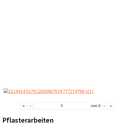
«
‹
von
8
›
»
Pflasterarbeiten