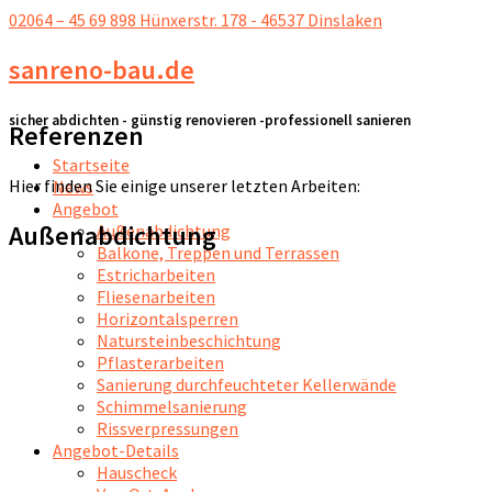
02064 – 45 69 898
Hünxerstr. 178 - 46537 Dinslaken
sanreno-bau.de
sicher abdichten - günstig renovieren -professionell sanieren
Referenzen
Startseite
Hier finden Sie einige unserer letzten Arbeiten:
News
Angebot
Außenabdichtung
Außenabdichtung
Balkone, Treppen und Terrassen
Estricharbeiten
Fliesenarbeiten
Horizontalsperren
Natursteinbeschichtung
Pflasterarbeiten
Sanierung durchfeuchteter Kellerwände
Schimmelsanierung
Rissverpressungen
Angebot-Details
Hauscheck