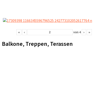
«
‹
von
4
›
»
Balkone, Treppen, Terassen