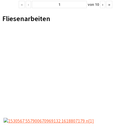
«
‹
von
10
›
»
Fliesenarbeiten