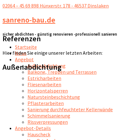
02064 – 45 69 898
Hünxerstr. 178 - 46537 Dinslaken
sanreno-bau.de
sicher abdichten - günstig renovieren -professionell sanieren
Referenzen
Startseite
Hier finden Sie einige unserer letzten Arbeiten:
News
Angebot
Außenabdichtung
Außenabdichtung
Balkone, Treppen und Terrassen
Estricharbeiten
Fliesenarbeiten
Horizontalsperren
Natursteinbeschichtung
Pflasterarbeiten
Sanierung durchfeuchteter Kellerwände
Schimmelsanierung
Rissverpressungen
Angebot-Details
Hauscheck