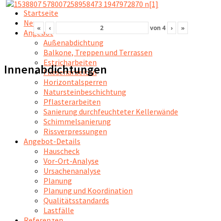
Startseite
News
«
‹
von
4
›
»
Angebot
Außenabdichtung
Balkone, Treppen und Terrassen
Estricharbeiten
Innenabdichtungen
Fliesenarbeiten
Horizontalsperren
Natursteinbeschichtung
Pflasterarbeiten
Sanierung durchfeuchteter Kellerwände
Schimmelsanierung
Rissverpressungen
Angebot-Details
Hauscheck
Vor-Ort-Analyse
Ursachenanalyse
Planung
Planung und Koordination
Qualitätsstandards
Lastfälle
Referenzen