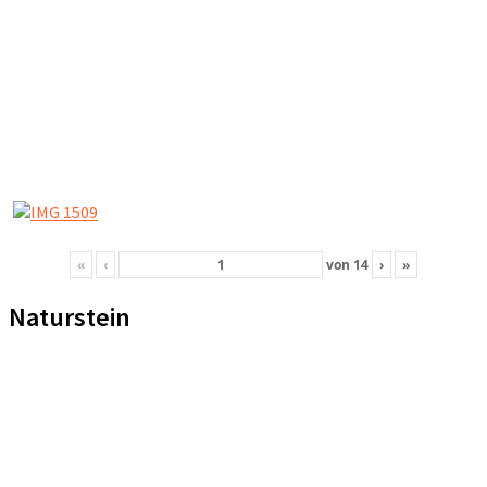
«
‹
von
14
›
»
Naturstein