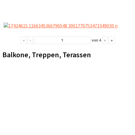
«
‹
von
4
›
»
Balkone, Treppen, Terassen