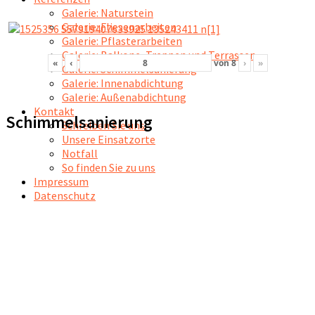
Galerie: Naturstein
Galerie: Fliesenarbeiten
Galerie: Pflasterarbeiten
Galerie: Balkone, Treppen und Terrassen
«
‹
von
8
›
»
Galerie: Schimmelsanierung
Galerie: Innenabdichtung
Galerie: Außenabdichtung
Kontakt
Schimmelsanierung
Schreiben Sie uns
Unsere Einsatzorte
Notfall
So finden Sie zu uns
Impressum
Datenschutz