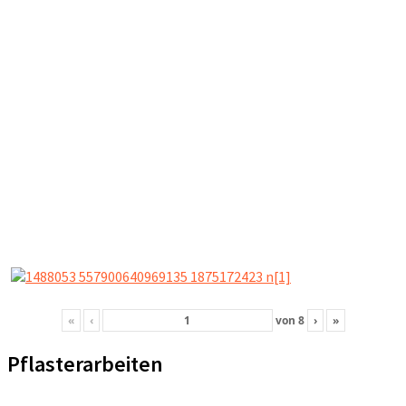
«
‹
von
8
›
»
Pflasterarbeiten