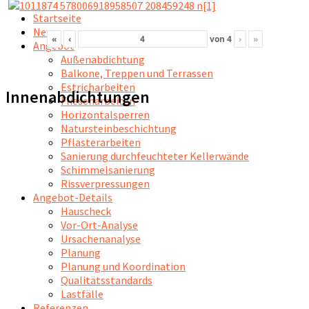
Startseite
News
«
‹
von
4
›
»
Angebot
Außenabdichtung
Balkone, Treppen und Terrassen
Estricharbeiten
Innenabdichtungen
Fliesenarbeiten
Horizontalsperren
Natursteinbeschichtung
Pflasterarbeiten
Sanierung durchfeuchteter Kellerwände
Schimmelsanierung
Rissverpressungen
Angebot-Details
Hauscheck
Vor-Ort-Analyse
Ursachenanalyse
Planung
Planung und Koordination
Qualitätsstandards
Lastfälle
Referenzen