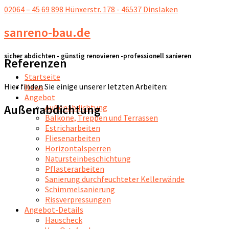
02064 – 45 69 898
Hünxerstr. 178 - 46537 Dinslaken
sanreno-bau.de
sicher abdichten - günstig renovieren -professionell sanieren
Referenzen
Startseite
Hier finden Sie einige unserer letzten Arbeiten:
News
Angebot
Außenabdichtung
Außenabdichtung
Balkone, Treppen und Terrassen
Estricharbeiten
Fliesenarbeiten
Horizontalsperren
Natursteinbeschichtung
Pflasterarbeiten
Sanierung durchfeuchteter Kellerwände
Schimmelsanierung
Rissverpressungen
Angebot-Details
Hauscheck