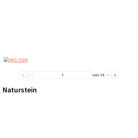
«
‹
von
14
›
»
Naturstein