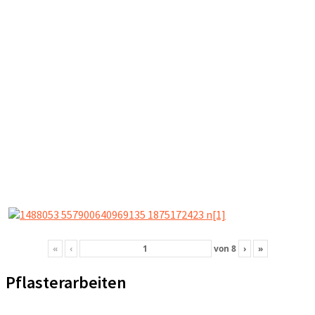
«
‹
von
8
›
»
Pflasterarbeiten