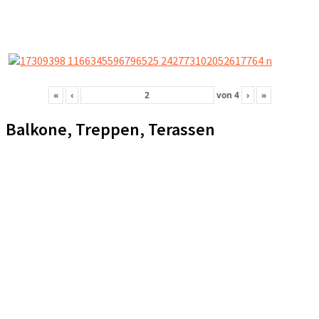
«
‹
von
4
›
»
Balkone, Treppen, Terassen